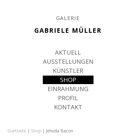
GALERIE
GABRIELE MÜLLER
Springe
AKTUELL
zum
Inhalt
AUSSTELLUNGEN
KÜNSTLER
SHOP
EINRAHMUNG
PROFIL
KONTAKT
Startseite
|
Shop
| Jehuda Bacon