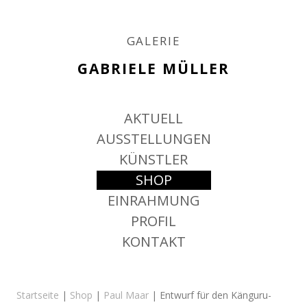
GALERIE
GABRIELE MÜLLER
Springe
AKTUELL
zum
Inhalt
AUSSTELLUNGEN
KÜNSTLER
SHOP
EINRAHMUNG
PROFIL
KONTAKT
Startseite
|
Shop
|
Paul Maar
| Entwurf für den Känguru-