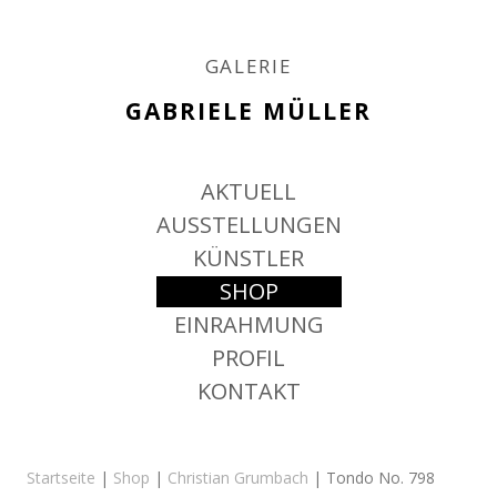
GALERIE
GABRIELE MÜLLER
Springe
AKTUELL
zum
Inhalt
AUSSTELLUNGEN
KÜNSTLER
SHOP
EINRAHMUNG
PROFIL
KONTAKT
Startseite
|
Shop
|
Christian Grumbach
| Tondo No. 798