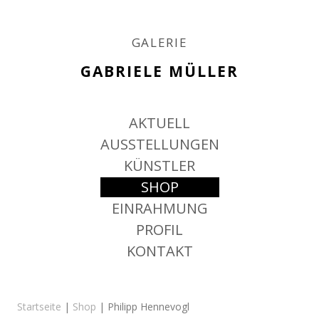
GALERIE
GABRIELE MÜLLER
Springe
AKTUELL
zum
Inhalt
AUSSTELLUNGEN
KÜNSTLER
SHOP
EINRAHMUNG
PROFIL
KONTAKT
Startseite
|
Shop
| Philipp Hennevogl