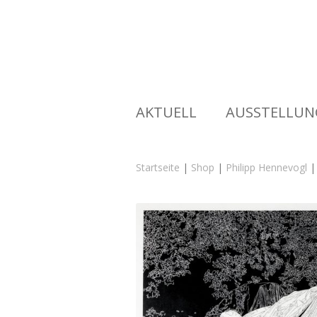
AKTUELL
AUSSTELLUN
Startseite
|
Shop
|
Philipp Hennevogl
|