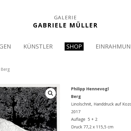
GALERIE
GABRIELE MÜLLER
Springe
GEN
KÜNSTLER
SHOP
EINRAHMU
zum
Inhalt
 Berg
Philipp Hennevogl
Berg
Linolschnit, Handdruck auf Koz
2017
Auflage 5 + 2
Druck 77,2 x 115,5 cm